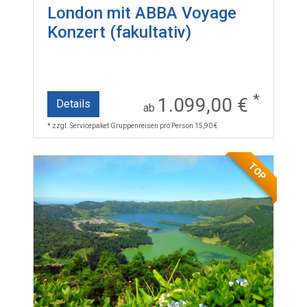
London mit ABBA Voyage
Konzert (fakultativ)
*
1.099,00 €
Details
ab
* zzgl. Servicepaket Gruppenreisen pro Person 15,90 €
TOP