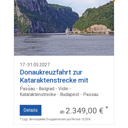
17.-31.05.2027
Donaukreuzfahrt zur
Kataraktenstrecke mit
Celina
Passau - Belgrad - Vidin -
Kataraktenstrecke - Budapest - Passau
*
2.349,00 €
Details
ab
* zzgl. Servicepaket Gruppenreisen pro Person 15,90 €