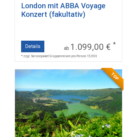
London mit ABBA Voyage
Konzert (fakultativ)
*
1.099,00 €
Details
ab
* zzgl. Servicepaket Gruppenreisen pro Person 15,90 €
TOP