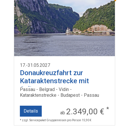
17.-31.05.2027
Donaukreuzfahrt zur
Kataraktenstrecke mit
Celina
Passau - Belgrad - Vidin -
Kataraktenstrecke - Budapest - Passau
*
2.349,00 €
Details
ab
* zzgl. Servicepaket Gruppenreisen pro Person 15,90 €