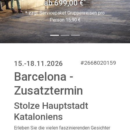
*
*
ab 699,00 €
ab 699,00 €
* zzgl. Servicepaket Gruppenreisen pro
* zzgl. Servicepaket Gruppenreisen pro
Person 15,90 €
Person 15,90 €
15.-18.11.2026
#2668020159
Barcelona -
Zusatztermin
Stolze Hauptstadt
Kataloniens
Erleben Sie die vielen faszinierenden Gesichter