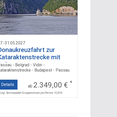
7.-31.05.2027
Donaukreuzfahrt zur
Kataraktenstrecke mit
Celina
assau - Belgrad - Vidin -
ataraktenstrecke - Budapest - Passau
*
2.349,00 €
Details
ab
 zzgl. Servicepaket Gruppenreisen pro Person 15,90 €