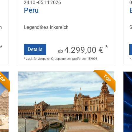
24.10.-05.11.2026
0
Peru
n
Legendäres Inkareich
S
*
*
4.299,00 €
Details
ab
* zzgl. Servicepaket Gruppenreisen pro Person 15,90 €
*
TOP
TOP