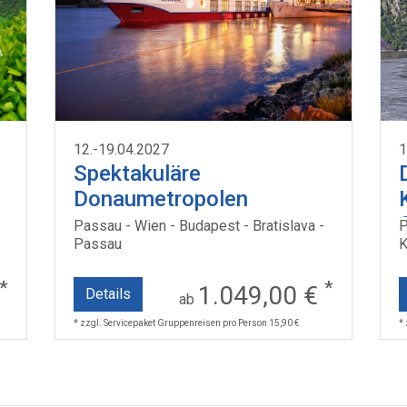
12.-19.04.2027
1
Spektakuläre
Donaumetropolen
Passau - Wien - Budapest - Bratislava -
P
Passau
K
*
*
1.049,00 €
Details
ab
* zzgl. Servicepaket Gruppenreisen pro Person 15,90 €
*