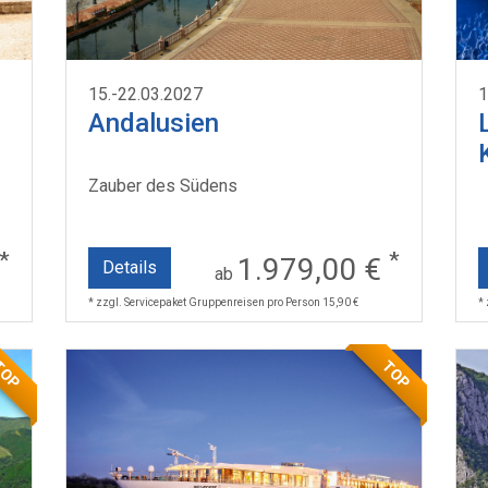
15.-22.03.2027
1
Andalusien
Zauber des Südens
*
*
1.979,00 €
Details
ab
* zzgl. Servicepaket Gruppenreisen pro Person 15,90 €
*
TOP
TOP