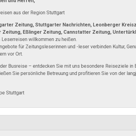
men und Herren,
eisen aus der Region Stuttgart
garter Zeitung, Stuttgarter Nachrichten, Leonberger Kreisz
Zeitung, Eßlinger Zeitung, Cannstatter Zeitung, Untertür
 Leserreisen willkommen zu heißen.
gebote für Zeitungsleserinnen und -leser verbinden Kultur, Ge
ern vor Ort.
oder Busreise – entdecken Sie mit uns besondere Reiseziele in E
ießen Sie persönliche Betreuung und profitieren Sie von der lang
e Stuttgart