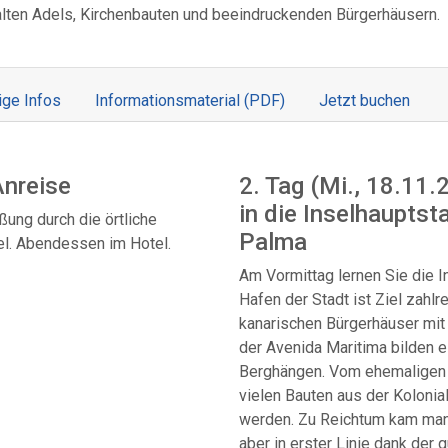
alten Adels, Kirchenbauten und beeindruckenden Bürgerhäusern.
ige Infos
Informations­material (PDF)
Jetzt buchen
Anreise
2. Tag (Mi., 18.11
in die Inselhauptst
ßung durch die örtliche
Palma
el. Abendessen im Hotel.
Am Vormittag lernen Sie die I
Hafen der Stadt ist Ziel zahlr
kanarischen Bürgerhäuser mit 
der Avenida Maritima bilden 
Berghängen. Vom ehemaligen 
vielen Bauten aus der Kolonial
werden. Zu Reichtum kam man
aber in erster Linie dank der 