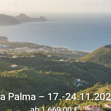
a Palma
–
17.-24.11.20
*
ab 1.669,00 €