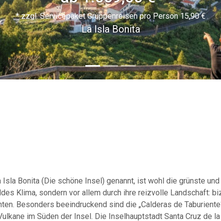
* zzgl. Servicepaket Gruppenreisen pro Person 15,90 €
La Isla Bonita
sla Bonita (Die schöne Insel) genannt, ist wohl die grünste und
mildes Klima, sondern vor allem durch ihre reizvolle Landschaft: 
chten. Besonders beeindruckend sind die „Calderas de Taburiente
Vulkane im Süden der Insel. Die Inselhauptstadt Santa Cruz de la 