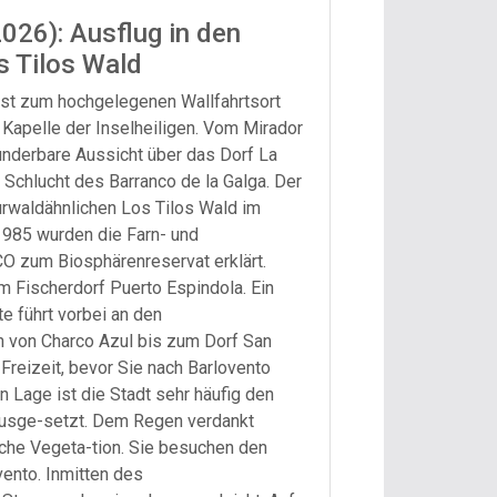
2026): Ausflug in den
s Tilos Wald
st zum hochgelegenen Wallfahrtsort
Kapelle der Inselheiligen. Vom Mirador
underbare Aussicht über das Dorf La
 Schlucht des Barranco de la Galga. Der
 urwaldähnlichen Los Tilos Wald im
1985 wurden die Farn- und
O zum Biosphärenreservat erklärt.
 Fischerdorf Puerto Espindola. Ein
e führt vorbei an den
on Charco Azul bis zum Dorf San
Freizeit, bevor Sie nach Barlovento
 Lage ist die Stadt sehr häufig den
usge-setzt. Dem Regen verdankt
iche Vegeta-tion. Sie besuchen den
ento. Inmitten des