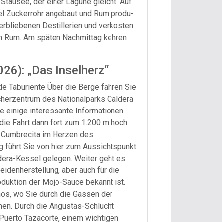
 Stausee, der einer Lagune gleicht. Auf
iel Zuckerrohr angebaut und Rum produ-
verbliebenen Destillerien und verkosten
en Rum. Am späten Nachmittag kehren
026): „Das Inselherz“
de Taburiente Über die Berge fahren Sie
herzentrum des Nationalparks Caldera
ie einige interessante Informationen
die Fahrt dann fort zum 1.200 m hoch
 Cumbrecita im Herzen des
g führt Sie von hier zum Aussichtspunkt
ldera-Kessel gelegen. Weiter geht es
Seidenherstellung, aber auch für die
oduktion der Mojo-Sauce bekannt ist.
nos, wo Sie durch die Gassen der
nen. Durch die Angustas-Schlucht
 Puerto Tazacorte, einem wichtigen