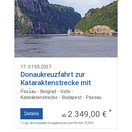
17.-31.05.2027
Donaukreuzfahrt zur
Kataraktenstrecke mit
Celina
Passau - Belgrad - Vidin -
Kataraktenstrecke - Budapest - Passau
*
2.349,00 €
Details
ab
* zzgl. Servicepaket Gruppenreisen pro Person 15,90 €