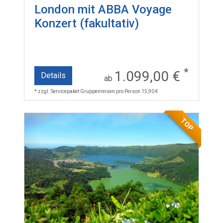
London mit ABBA Voyage
Konzert (fakultativ)
*
1.099,00 €
Details
ab
* zzgl. Servicepaket Gruppenreisen pro Person 15,90 €
TOP