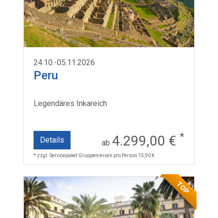
24.10.-05.11.2026
Peru
Legendäres Inkareich
*
4.299,00 €
Details
ab
* zzgl. Servicepaket Gruppenreisen pro Person 15,90 €
TOP